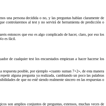
somos una persona decidida o no, y las preguntas hablan claramente de
que controlaremos al test y no servirá de herramienta de predicción o
sareis entonces que eso es algo complicado de hacer, claro, por eso los
o es fácil.
uador de cualquier test los encuestados empiezan a hacer hacerse los
una respuesta posible, por ejemplo «cuanto suman 7+2», de esta manera
s repetir alguna pregunta ya realizada, cambiando un poco las palabras
ibilidades de que no esté siendo realmente sincero en las respuestas o
gicos son amplios conjuntos de preguntas, extensos, muchas veces de