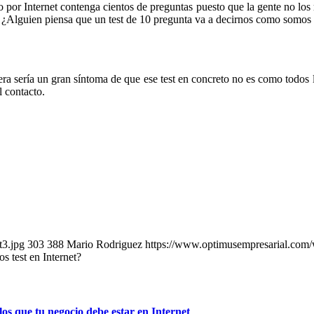
 por Internet contenga cientos de preguntas puesto que la gente no los
 ¿Alguien piensa que un test de 10 pregunta va a decirnos como somos 
tiera sería un gran síntoma de que ese test en concreto no es como todos
l contacto.
t3.jpg
303
388
Mario Rodriguez
https://www.optimusempresarial.com
os test en Internet?
los que tu negocio debe estar en Internet