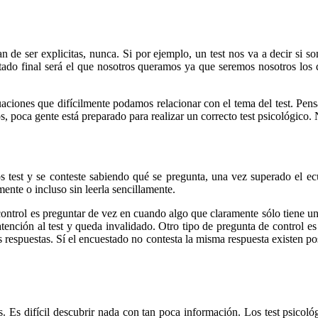
an de ser explicitas, nunca. Si por ejemplo, un test nos va a decir si 
ltado final será el que nosotros queramos ya que seremos nosotros los 
tuaciones que difícilmente podamos relacionar con el tema del test. Pen
, poca gente está preparado para realizar un correcto test psicológico. N
s test y se conteste sabiendo qué se pregunta, una vez superado el ec
ente o incluso sin leerla sencillamente.
e control es preguntar de vez en cuando algo que claramente sólo tiene 
atención al test y queda invalidado. Otro tipo de pregunta de control e
respuestas. Sí el encuestado no contesta la misma respuesta existen pos
 Es difícil descubrir nada con tan poca información. Los test psicoló