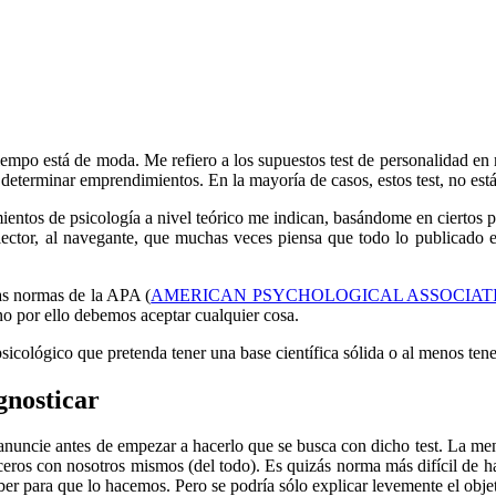
 tiempo está de moda. Me refiero a los supuestos test de personalidad 
 determinar emprendimientos. En la mayoría de casos, estos test, no est
ntos de psicología a nivel teórico me indican, basándome en ciertos pa
ector, al navegante, que muchas veces piensa que todo lo publicado en 
tas normas de la APA (
AMERICAN PSYCHOLOGICAL ASSOCIAT
no por ello debemos aceptar cualquier cosa.
sicológico que pretenda tener una base científica sólida o al menos tener
gnosticar
 anuncie antes de empezar a hacerlo que se busca con dicho test. La me
ceros con nosotros mismos (del todo). Es quizás norma más difícil de hac
aber para que lo hacemos. Pero se podría sólo explicar levemente el objet