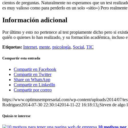
cientos de preguntas. Naturalmente no esperamos que un test realizado
es muy valioso como para perderlo en un solo «sitio») Pero realmente
Información adicional
Por último y esto no pertenece al test propiamente dicho pero si exis
quién o quienes lo han realizado, y su formación académica, incluso e
Etiquetas:
Internet
,
mente
,
psicología
,
Social
,
TIC
Compartir esta entrada
Compartir en Facebook
Compartir en Twitter
Share on WhatsApp
Compartir en LinkedIn
Compartir por correo
https://www.optimusempresarial.com/wp-content/uploads/2014/07/tes
Rodriguez
2014-07-30 22:30:14
2014-11-22 16:18:13
¿Sirven de algo l
Quizás te interese
10 motivos por 