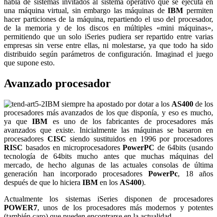
habla de sistemas invitados al sistema operativo que se ejecuta en
una máquina virtual, sin embargo las máquinas de
IBM
permiten
hacer particiones de la máquina, repartiendo el uso del procesador,
de la memoria y de los discos en múltiples «mini máquinas»,
permitiendo que un solo iSeries pudiera ser repartido entre varias
empresas sin verse entre ellas, ni molestarse, ya que todo ha sido
distribuido según parámetros de configuración. Imaginad el juego
que supone esto.
Avanzado procesador
IBM siempre ha apostado por dotar a los
AS400
de los
procesadores más avanzados de los que disponía, y eso es mucho,
ya que
IBM
es uno de los fabricantes de procesadores más
avanzados que existe. Inicialmente las máquinas se basaron en
procesadores
CISC
siendo sustituidos en 1996 por procesadores
RISC
basados en microprocesadores
PowerPC
de 64bits (usando
tecnología de 64bits mucho antes que muchas máquinas del
mercado, de hecho algunas de las actuales consolas de última
generación han incorporado procesadores
PowerPc
, 18 años
después de que lo hiciera
IBM
en los
AS400
).
Actualmente los sistemas iSeries disponen de procesadores
POWER7
, unos de los procesadores más modernos y potentes
(también caro) que pueden encontrarse en la actualidad.