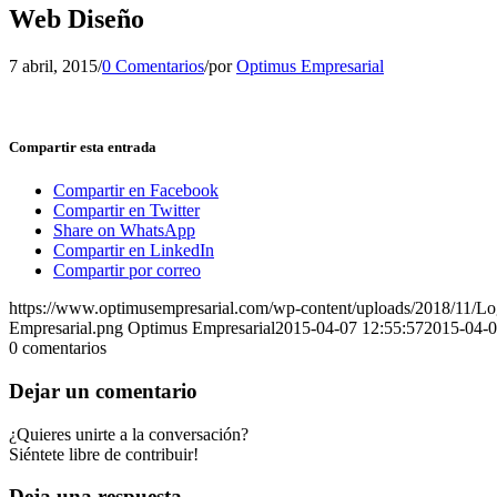
Web Diseño
7 abril, 2015
/
0 Comentarios
/
por
Optimus Empresarial
Compartir esta entrada
Compartir en Facebook
Compartir en Twitter
Share on WhatsApp
Compartir en LinkedIn
Compartir por correo
https://www.optimusempresarial.com/wp-content/uploads/2018/11/L
Empresarial.png
Optimus Empresarial
2015-04-07 12:55:57
2015-04-0
0
comentarios
Dejar un comentario
¿Quieres unirte a la conversación?
Siéntete libre de contribuir!
Deja una respuesta