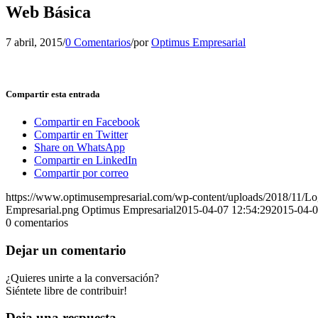
Web Básica
7 abril, 2015
/
0 Comentarios
/
por
Optimus Empresarial
Compartir esta entrada
Compartir en Facebook
Compartir en Twitter
Share on WhatsApp
Compartir en LinkedIn
Compartir por correo
https://www.optimusempresarial.com/wp-content/uploads/2018/11/L
Empresarial.png
Optimus Empresarial
2015-04-07 12:54:29
2015-04-0
0
comentarios
Dejar un comentario
¿Quieres unirte a la conversación?
Siéntete libre de contribuir!
Deja una respuesta