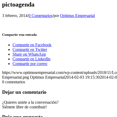
pictoagenda
3 febrero, 2014
/
0 Comentarios
/
por
Optimus Empresarial
Compartir esta entrada
Compartir en Facebook
Compartir en Twitter
Share on WhatsApp
Compartir en LinkedIn
Compartir por correo
https://www.optimusempresarial.com/wp-content/uploads/2018/11/L
Empresarial.png
Optimus Empresarial
2014-02-03 19:15:30
2014-02-0
0
comentarios
Dejar un comentario
¿Quieres unirte a la conversación?
Siéntete libre de contribuir!
Deja una respuesta