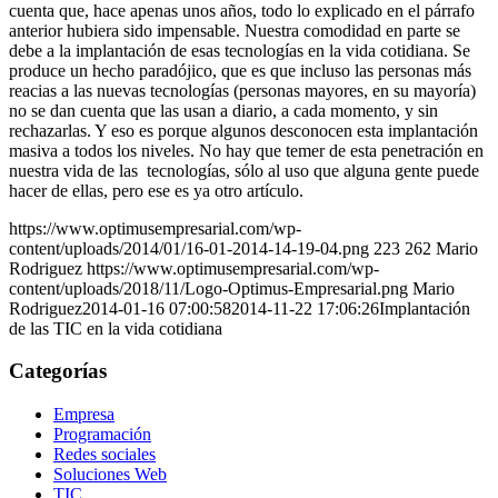
cuenta que, hace apenas unos años, todo lo explicado en el párrafo
anterior hubiera sido impensable. Nuestra comodidad en parte se
debe a la implantación de esas tecnologías en la vida cotidiana. Se
produce un hecho paradójico, que es que incluso las personas más
reacias a las nuevas tecnologías (personas mayores, en su mayoría)
no se dan cuenta que las usan a diario, a cada momento, y sin
rechazarlas. Y eso es porque algunos desconocen esta implantación
masiva a todos los niveles. No hay que temer de esta penetración en
nuestra vida de las tecnologías, sólo al uso que alguna gente puede
hacer de ellas, pero ese es ya otro artículo.
https://www.optimusempresarial.com/wp-
content/uploads/2014/01/16-01-2014-14-19-04.png
223
262
Mario
Rodriguez
https://www.optimusempresarial.com/wp-
content/uploads/2018/11/Logo-Optimus-Empresarial.png
Mario
Rodriguez
2014-01-16 07:00:58
2014-11-22 17:06:26
Implantación
de las TIC en la vida cotidiana
Categorías
Empresa
Programación
Redes sociales
Soluciones Web
TIC