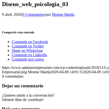
Diseno_web_psicologia_03
9 abril, 2020
/
0 Comentarios
/
por
Montse Martín
Compartir esta entrada
Compartir en Facebook
Compartir en Twitter
Share on WhatsApp
Compartir en LinkedIn
Compartir por correo
https://www.optimusempresarial.com/wp-content/uploads/2018/11/L
Empresarial.png
Montse Martín
2020-04-09 14:01:11
2020-04-09 14:0
0
comentarios
Dejar un comentario
¿Quieres unirte a la conversación?
Siéntete libre de contribuir!
Deja una respuesta