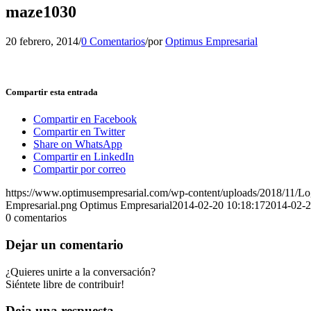
maze1030
20 febrero, 2014
/
0 Comentarios
/
por
Optimus Empresarial
Compartir esta entrada
Compartir en Facebook
Compartir en Twitter
Share on WhatsApp
Compartir en LinkedIn
Compartir por correo
https://www.optimusempresarial.com/wp-content/uploads/2018/11/L
Empresarial.png
Optimus Empresarial
2014-02-20 10:18:17
2014-02-2
0
comentarios
Dejar un comentario
¿Quieres unirte a la conversación?
Siéntete libre de contribuir!
Deja una respuesta