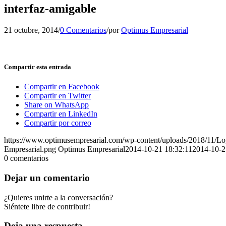
interfaz-amigable
21 octubre, 2014
/
0 Comentarios
/
por
Optimus Empresarial
Compartir esta entrada
Compartir en Facebook
Compartir en Twitter
Share on WhatsApp
Compartir en LinkedIn
Compartir por correo
https://www.optimusempresarial.com/wp-content/uploads/2018/11/L
Empresarial.png
Optimus Empresarial
2014-10-21 18:32:11
2014-10-2
0
comentarios
Dejar un comentario
¿Quieres unirte a la conversación?
Siéntete libre de contribuir!
Deja una respuesta