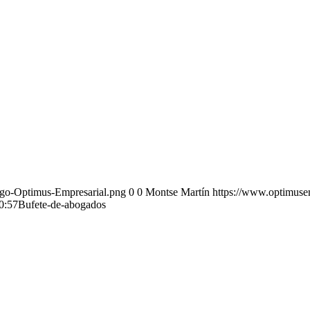
ogo-Optimus-Empresarial.png
0
0
Montse Martín
https://www.optimuse
0:57
Bufete-de-abogados