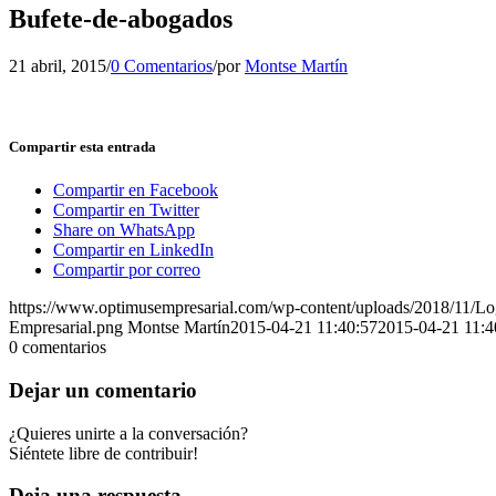
Bufete-de-abogados
21 abril, 2015
/
0 Comentarios
/
por
Montse Martín
Compartir esta entrada
Compartir en Facebook
Compartir en Twitter
Share on WhatsApp
Compartir en LinkedIn
Compartir por correo
https://www.optimusempresarial.com/wp-content/uploads/2018/11/L
Empresarial.png
Montse Martín
2015-04-21 11:40:57
2015-04-21 11:4
0
comentarios
Dejar un comentario
¿Quieres unirte a la conversación?
Siéntete libre de contribuir!
Deja una respuesta